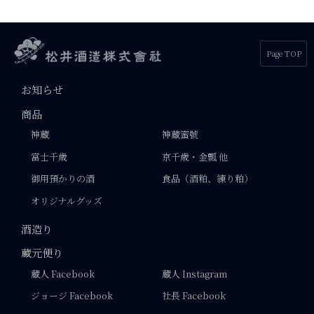
Page TOP
お知らせ
商品
神蔵
神蔵蜜號
富士千歳
京千歳・金瓢 他
御用預かりの酒
食品（酒粕、練り粕）
オリジナルグッズ
酒造り
蔵元便り
蔵人 Facebook
蔵人 Instagram
ジョージ Facebook
社長 Facebook