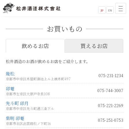
JP
EN
お買いもの
飲めるお店
買えるお店
松井酒造のお酒が飲めるお店をご紹介します。
幾松
075-231-1234
京都市中京区木屋町御池上ル上樵木町497
卯菴
075-744-3007
京都市左京区大原戸寺長108
先斗町 卯月
075-221-2269
京都市中京区先斗町通三条下ル
紫明 卯菴
075-251-0753
京都市北区出雲路松ノ下町16