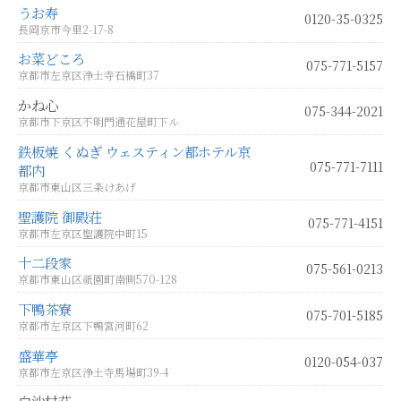
うお寿
0120-35-0325
長岡京市今里2-17-8
お菜どころ
075-771-5157
京都市左京区浄土寺石橋町37
かね心
075-344-2021
京都市下京区不明門通花屋町下ル
鉄板焼 くぬぎ ウェスティン都ホテル京
075-771-7111
都内
京都市東山区三条けあげ
聖護院 御殿荘
075-771-4151
京都市左京区聖護院中町15
十二段家
075-561-0213
京都市東山区祇園町南側570-128
下鴨茶寮
075-701-5185
京都市左京区下鴨宮河町62
盛華亭
0120-054-037
京都市左京区浄土寺馬場町39-4