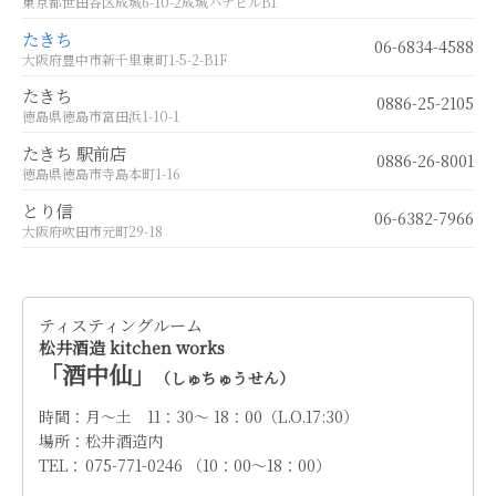
東京都世田谷区成城6-10-2成城ハナビルB1
たきち
06-6834-4588
大阪府豊中市新千里東町1-5-2-B1F
たきち
0886-25-2105
徳島県徳島市富田浜1-10-1
たきち 駅前店
0886-26-8001
徳島県徳島市寺島本町1-16
とり信
06-6382-7966
大阪府吹田市元町29-18
ティスティングルーム
松井酒造 kitchen works
「酒中仙」
（しゅちゅうせん）
時間：
月～土
11：30～ 18：00（L.O.17:30）
場所：
松井酒造内
TEL：
075-771-0246
（10：00～18：00）