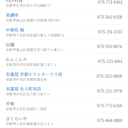
白沙村荘
075-771-0461
京都市左京区浄土寺石橋町37
美濃幸
075-561-0328
京都市東山区祇園下河原清井町480
中華処 楊
075-211-1333
京都市下京区四条堀川東入ル柏屋町14
山福
075-551-0876
京都市東山区祇園花見小路下ル東入ル
れんこんや
075-221-1061
京都市中京区西木屋町通三条下ル
有喜屋 京都ホテルオークラ店
075-252-0858
京都市中京区河原町御池角
有喜屋 先斗町本店
075-221-2978
京都市中京区先斗町三条下ル
平和
075-771-6260
京都市左京区吉田牛ノ宮町
さくらいや
075-464-0810
京都市上京区御前通今出川上ル