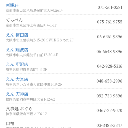
東観荘
075-561-0581
京都市東山区八坂鳥居前東入円山614
てっぺん
075-761-9755
京都市左京区浄土寺西田町4-1-1F
えん 梅田店
06-6361-9896
大阪市北区曽根崎2-15-20 SWINGうめだ2F
えん 難波店
06-6648-9896
大阪市中央区難波千日前12-30-4F
えん 所沢店
042-928-5316
埼玉県所沢市日吉町4-3-3F
えん 大宮店
048-658-2996
埼玉県さいたま市大宮区仲町1-19-2F
えん 天神店
092-733-9896
福岡県福岡市中央区大名1-12-62
食事処 おぐら
0467-22-9070
神奈川県鎌倉市坂ノ下6-12
口福
03-3483-3347