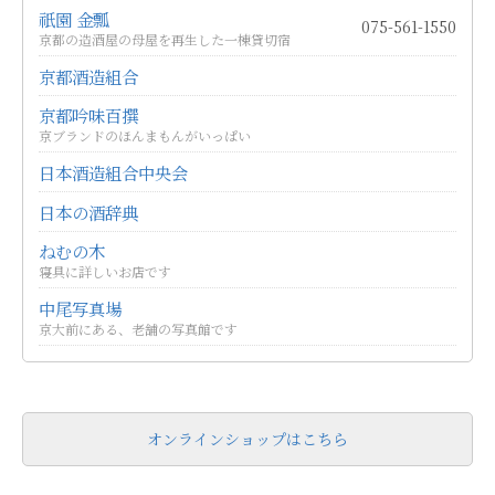
祇園 金瓢
075-561-1550
京都の造酒屋の母屋を再生した一棟貸切宿
京都酒造組合
京都吟味百撰
京ブランドのほんまもんがいっぱい
日本酒造組合中央会
日本の酒辞典
ねむの木
寝具に詳しいお店です
中尾写真場
京大前にある、老舗の写真館です
オンラインショップはこちら